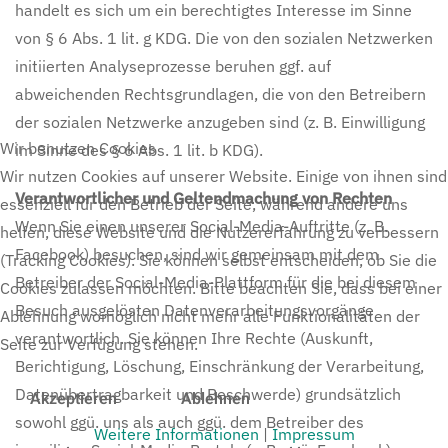
handelt es sich um ein berechtigtes Interesse im Sinne
von § 6 Abs. 1 lit. g KDG. Die von den sozialen Netzwerken
initiierten Analyseprozesse beruhen ggf. auf
abweichenden Rechtsgrundlagen, die von den Betreibern
der sozialen Netzwerke anzugeben sind (z. B. Einwilligung
Wir benutzen Cookies
im Sinne des § 6 Abs. 1 lit. b KDG).
Wir nutzen Cookies auf unserer Website. Einige von ihnen sind
Verantwortlicher und Geltendmachung von Rechten
essenziell für den Betrieb der Seite, während andere uns
Wenn Sie einen unserer Social-Media-Auftritte (z. B.
helfen, diese Website und die Nutzererfahrung zu verbessern
Facebook) besuchen, sind wir gemeinsam mit dem
(Tracking Cookies). Sie können selbst entscheiden, ob Sie die
Betreiber der Social-Media-Plattform für die bei diesem
Cookies zulassen möchten. Bitte beachten Sie, dass bei einer
Besuch ausgelösten Datenverarbeitungsvorgänge
Ablehnung womöglich nicht mehr alle Funktionalitäten der
verantwortlich. Sie können Ihre Rechte (Auskunft,
Seite zur Verfügung stehen.
Berichtigung, Löschung, Einschränkung der Verarbeitung,
Datenübertragbarkeit und Beschwerde) grundsätzlich
Akzeptieren
Ablehnen
sowohl ggü. uns als auch ggü. dem Betreiber des
Weitere Informationen
|
Impressum