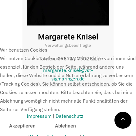
Margarete Knisel
Verwaltungsbeauftragte
Wir benutzen Cookies
Wir nutzen Cookies auf unserer Website. Einige von ihnen sind
Telefon: 07571 / 7302-21
essenziell für den Betrieb der Seite, während andere uns
margarete.knisel@vst-
helfen, diese Website und die Nutzererfahrung zu verbessern
sigmaringen.de
(Tracking Cookies). Sie können selbst entscheiden, ob Sie die
Cookies zulassen möchten. Bitte beachten Sie, dass bei einer
Ablehnung womöglich nicht mehr alle Funktionalitäten der
Seite zur Verfügung stehen.
Impressum
|
Datenschutz
Akzeptieren
Ablehnen